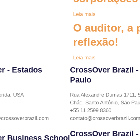
Leia mais
O auditor, a 
reflexão!
Leia mais
r - Estados
CrossOver Brazil -
Paulo
lorida, USA
Rua Alexandre Dumas 1711, 5
Chác. Santo Antônio, São Paul
+55 11 2599 8360
crossoverbrazil.com
contato@crossoverbrazil.co
CrossOver Brazil -
r Business School