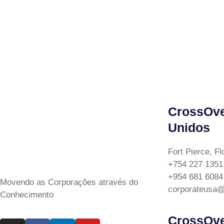
CrossOve
Unidos
Fort Pierce, F
+754 227 1351
+954 681 6084
Movendo as Corporações através do
corporateusa@
Conhecimento
CrossOve