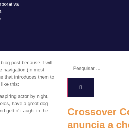
porativa
a
o
Sample
 blog post because it will
te navigation (in most
e that introduces them to
like this:
spiring actor by night,
geles, have a great dog
Crossover Co
d gettin’ caught in the
anuncia a ch