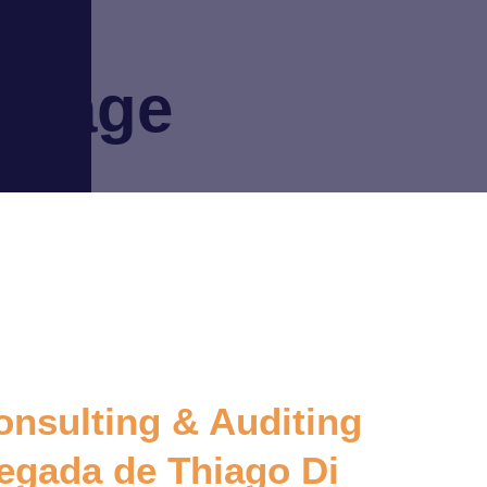
 Page
nsulting & Auditing
egada de Thiago Di