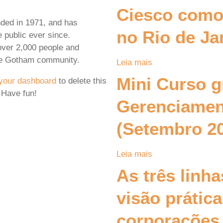
Ciesco como
ed in 1971, and has
no Rio de Ja
e public ever since.
ver 2,000 people and
the Gotham community.
Leia mais
Mini Curso g
your dashboard
to delete this
 Have fun!
Gerenciamen
(Setembro 2
Leia mais
As três linh
visão prática
corporações