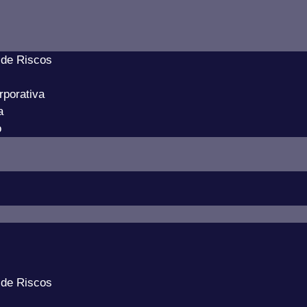
 de Riscos
porativa
a
o
 de Riscos